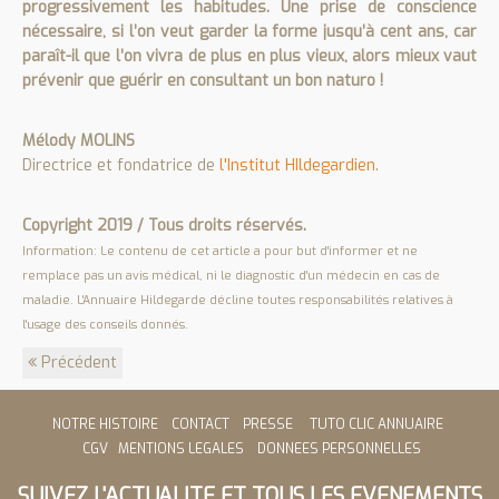
progressivement les habitudes. Une prise de conscience
nécessaire, si l’on veut garder la forme jusqu’à cent ans, car
paraît-il que l’on vivra de plus en plus vieux, alors mieux vaut
prévenir que guérir en consultant un bon naturo !
Mélody MOLINS
Directrice et fondatrice de
l'Institut HIldegardien
.
Copyright 2019 / Tous droits réservés.
Information: Le contenu de cet article a pour but d'informer et ne
remplace pas un avis médical, ni le diagnostic d'un médecin en cas de
maladie. L'Annuaire Hildegarde décline toutes responsabilités relatives à
l'usage des conseils donnés.
Précédent
NOTRE HISTOIRE
CONTACT
PRESSE
TUTO CLIC ANNUAIRE
CGV
MENTIONS LEGALES
DONNEES PERSONNELLES
SUIVEZ L'ACTUALITE ET TOUS LES EVENEMENTS