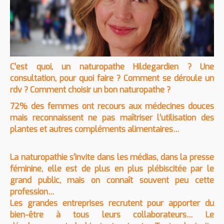
C’est quoi, un naturopathe Hildegardien ? Une
consultation, pour quoi faire ? Comment se déroule un
rdv ? Comment choisir un bon naturopathe ?
72% des femmes ont recours aux médecines douces
mais reconnaissent ne pas maîtriser l’utilisation des
plantes et autres compléments alimentaires…
La naturopathie s’invite dans les médias, dans la presse
féminine, elle est de plus en plus plébiscitée par le
grand public, mais on connaît souvent peu cette
profession…
Les grandes entreprises recrutent pour apporter du
bien-être à tous leurs collaborateurs… Le